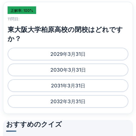
正解率: 100%
11問目:
東大阪大学柏原高校の閉校はどれです
か？
2029年3月31日
2030年3月31日
2031年3月31日
2032年3月31日
おすすめのクイズ