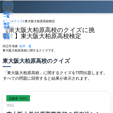
ホーム
検定
一覧
ホーム
>
クイズ
>
東大阪大柏原高校検定
検定
作成
【東大阪大柏原高校のクイズに挑
戦！】東大阪大柏原高校検定
検定
管理
検定作成者:
岩渕 蓮
ゲスト
▾
東大阪大柏原高校に関するクイズです。
東大阪大柏原高校のクイズ
「東大阪大柏原高校」に関するクイズを11問出題します。
すべての問題に回答すると結果が表示されます。
正解率: 100%
1問目: