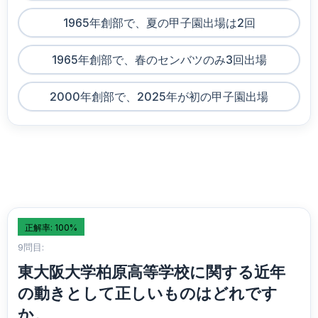
1965年創部で、夏の甲子園出場は2回
1965年創部で、春のセンバツのみ3回出場
2000年創部で、2025年が初の甲子園出場
正解率: 100%
9問目:
東大阪大学柏原高等学校に関する近年
の動きとして正しいものはどれです
か。