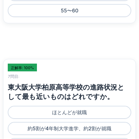
55〜60
正解率: 100%
7問目:
東大阪大学柏原高等学校の進路状況と
して最も近いものはどれですか。
ほとんどが就職
約5割が4年制大学進学、約2割が就職