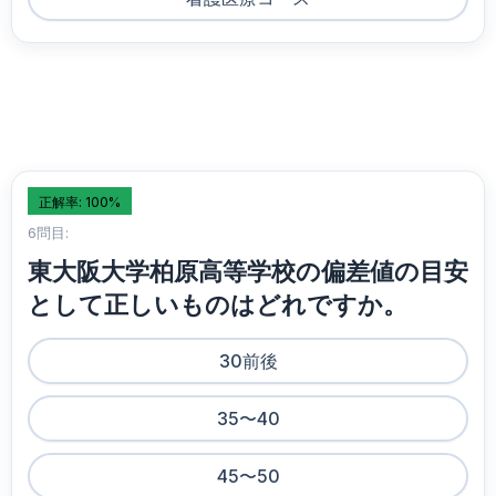
正解率: 100%
6問目:
東大阪大学柏原高等学校の偏差値の目安
として正しいものはどれですか。
30前後
35〜40
45〜50