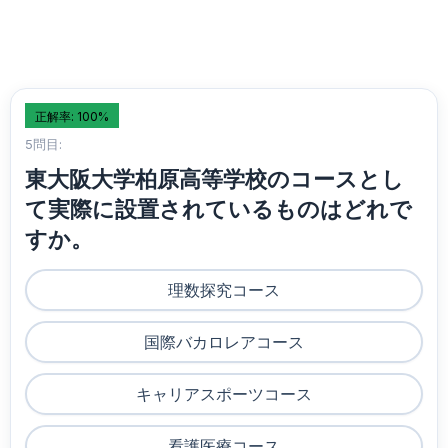
正解率: 100%
5問目:
東大阪大学柏原高等学校のコースとし
て実際に設置されているものはどれで
すか。
理数探究コース
国際バカロレアコース
キャリアスポーツコース
看護医療コース