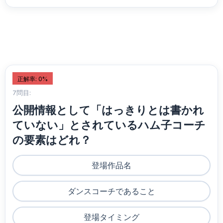
正解率: 0%
7問目:
公開情報として「はっきりとは書かれ
ていない」とされているハム子コーチ
の要素はどれ？
登場作品名
ダンスコーチであること
登場タイミング