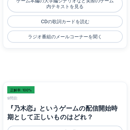
ゲーム本編の大学編シナリオなど実際のゲーム
内テキストを見る
CDの歌詞カードを読む
ラジオ番組のメールコーナーを聞く
正解率: 100%
9問目:
『乃木恋』というゲームの配信開始時
期として正しいものはどれ？