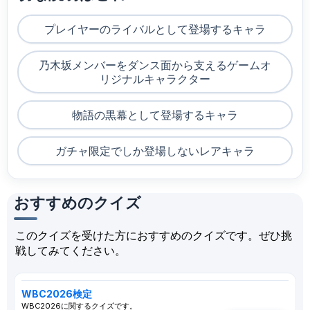
プレイヤーのライバルとして登場するキャラ
乃木坂メンバーをダンス面から支えるゲームオ
リジナルキャラクター
物語の黒幕として登場するキャラ
ガチャ限定でしか登場しないレアキャラ
おすすめのクイズ
このクイズを受けた方におすすめのクイズです。ぜひ挑
戦してみてください。
WBC2026検定
WBC2026に関するクイズです。