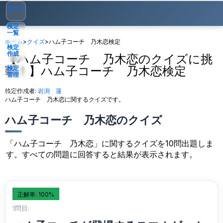
ホーム
検定
一覧
ホーム
>
クイズ
>
ハム子コーチ 乃木恋検定
検定
作成
【ハム子コーチ 乃木恋のクイズに挑
戦！】ハム子コーチ 乃木恋検定
検定
管理
検定作成者:
岩渕 蓮
ゲスト
▾
ハム子コーチ 乃木恋に関するクイズです。
ハム子コーチ 乃木恋のクイズ
「ハム子コーチ 乃木恋」に関するクイズを10問出題しま
す。すべての問題に回答すると結果が表示されます。
正解率: 100%
1問目: