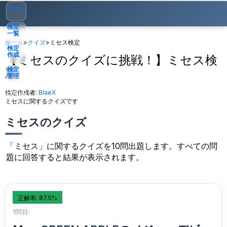
ホーム
検定
一覧
ホーム
>
クイズ
>
ミセス検定
検定
作成
【ミセスのクイズに挑戦！】ミセス検
定
検定
管理
検定作成者:
BlaeX
ゲスト
▾
ミセスに関するクイズです
ミセスのクイズ
「ミセス」に関するクイズを10問出題します。すべての問
題に回答すると結果が表示されます。
正解率: 87.5%
1問目: