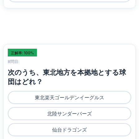
正解率: 100%
8問目:
次のうち、東北地方を本拠地とする球
団はどれ？
東北楽天ゴールデンイーグルス
北陸サンダーバーズ
仙台ドラゴンズ