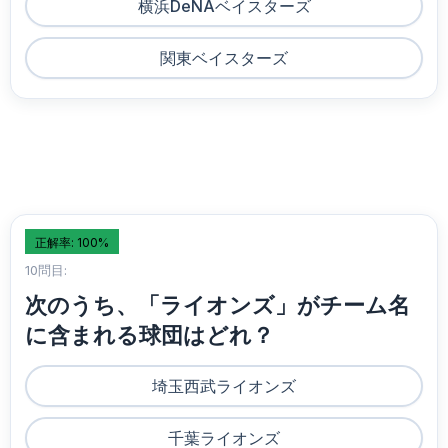
横浜DeNAベイスターズ
関東ベイスターズ
正解率: 100%
10問目:
次のうち、「ライオンズ」がチーム名
に含まれる球団はどれ？
埼玉西武ライオンズ
千葉ライオンズ