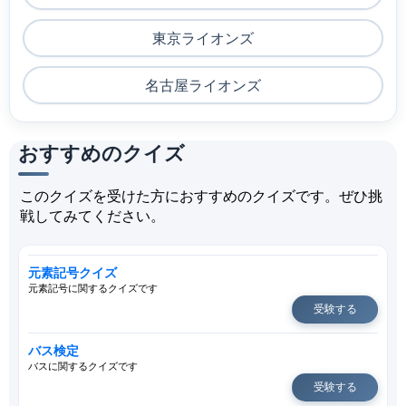
東京ライオンズ
名古屋ライオンズ
おすすめのクイズ
このクイズを受けた方におすすめのクイズです。ぜひ挑
戦してみてください。
元素記号クイズ
元素記号に関するクイズです
受験する
バス検定
バスに関するクイズです
受験する