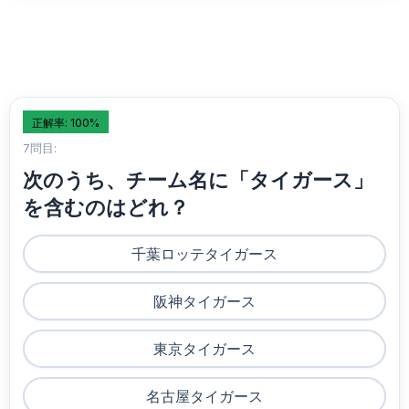
正解率: 100%
7問目:
次のうち、チーム名に「タイガース」
を含むのはどれ？
千葉ロッテタイガース
阪神タイガース
東京タイガース
名古屋タイガース