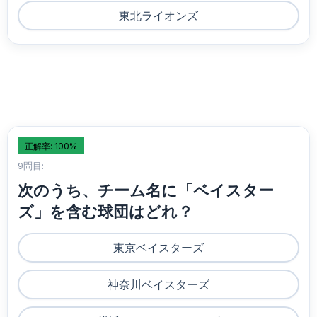
東北ライオンズ
正解率: 100%
9問目:
次のうち、チーム名に「ベイスター
ズ」を含む球団はどれ？
東京ベイスターズ
神奈川ベイスターズ