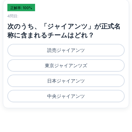
正解率: 100%
4問目:
次のうち、「ジャイアンツ」が正式名
称に含まれるチームはどれ？
読売ジャイアンツ
東京ジャイアンツズ
日本ジャイアンツ
中央ジャイアンツ