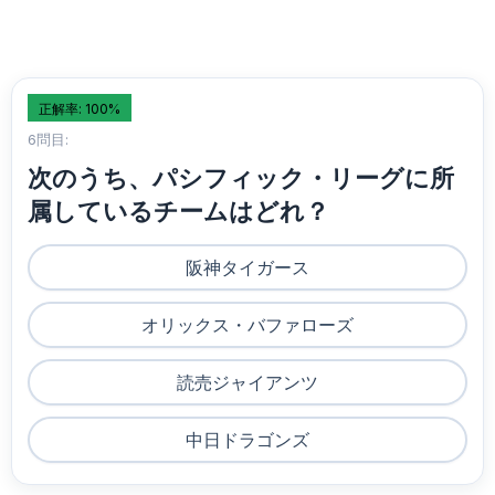
正解率: 100%
6問目:
次のうち、パシフィック・リーグに所
属しているチームはどれ？
阪神タイガース
オリックス・バファローズ
読売ジャイアンツ
中日ドラゴンズ