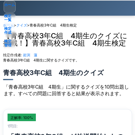
ホーム
検定
一覧
ホーム
>
クイズ
>
青春高校3年C組 4期生検定
検定
作成
【青春高校3年C組 4期生のクイズに
挑戦！】青春高校3年C組 4期生検定
検定
管理
検定作成者:
岩渕 蓮
ゲスト
▾
青春高校3年C組 4期生に関するクイズです。
青春高校3年C組 4期生のクイズ
「青春高校3年C組 4期生」に関するクイズを10問出題し
ます。すべての問題に回答すると結果が表示されます。
正解率: 100%
1問目: