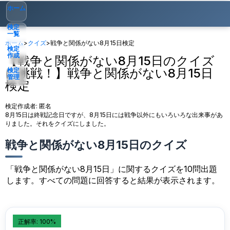
ホーム
検定
一覧
ホーム
>
クイズ
>
戦争と関係がない8月15日検定
検定
作成
【戦争と関係がない8月15日のクイズ
に挑戦！】戦争と関係がない8月15日
検定
管理
検定
ゲスト
▾
検定作成者:
匿名
8月15日は終戦記念日ですが、8月15日には戦争以外にもいろいろな出来事があ
りました。それをクイズにしました。
戦争と関係がない8月15日のクイズ
「戦争と関係がない8月15日」に関するクイズを10問出題
します。すべての問題に回答すると結果が表示されます。
正解率: 100%