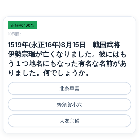
正解率: 100%
10問目:
1519年(永正16年)8月15日 戦国武将
伊勢宗瑞が亡くなりました。彼にはも
う１つ地名にもなった有名な名前があ
りました。何でしょうか。
北条早雲
蜂須賀小六
大友宗麟