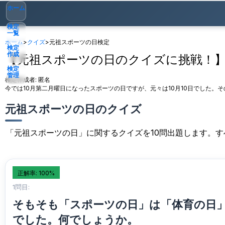
ホーム
検定
一覧
ホーム
>
クイズ
>
元祖スポーツの日検定
検定
作成
【元祖スポーツの日のクイズに挑戦！
検定
管理
検定作成者:
匿名
今では10月第二月曜日になったスポーツの日ですが、元々は10月10日でした
ゲスト
▾
元祖スポーツの日のクイズ
「元祖スポーツの日」に関するクイズを10問出題します。
正解率: 100%
1問目:
そもそも「スポーツの日」は「体育の日」で
でした。何でしょうか。