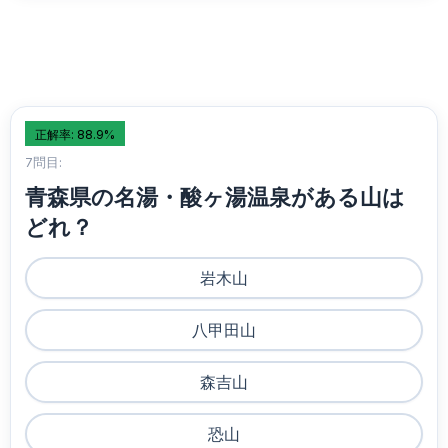
正解率: 88.9%
7問目:
青森県の名湯・酸ヶ湯温泉がある山は
どれ？
岩木山
八甲田山
森吉山
恐山