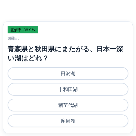
正解率: 88.9%
6問目:
青森県と秋田県にまたがる、日本一深
い湖はどれ？
田沢湖
十和田湖
猪苗代湖
摩周湖