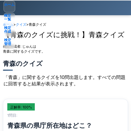
ホーム
検定
一覧
ホーム
>
クイズ
>
青森クイズ
検定
作成
【青森のクイズに挑戦！】青森クイズ
検定
管理
検定作成者:
じゅんは
青森に関するクイズです。
ゲスト
▾
青森のクイズ
「青森」に関するクイズを10問出題します。すべての問題
に回答すると結果が表示されます。
正解率: 100%
1問目:
青森県の県庁所在地はどこ？