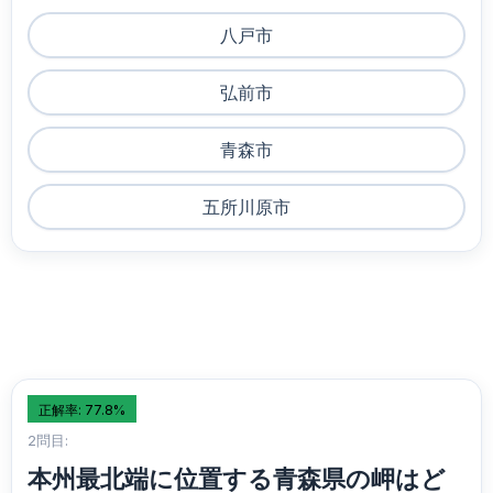
八戸市
弘前市
青森市
五所川原市
正解率: 77.8%
2問目:
本州最北端に位置する青森県の岬はど