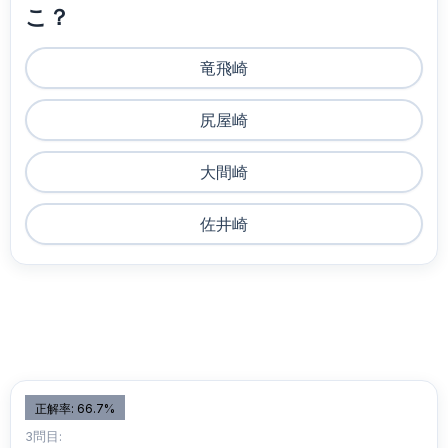
こ？
竜飛崎
尻屋崎
大間崎
佐井崎
正解率: 66.7%
3問目: