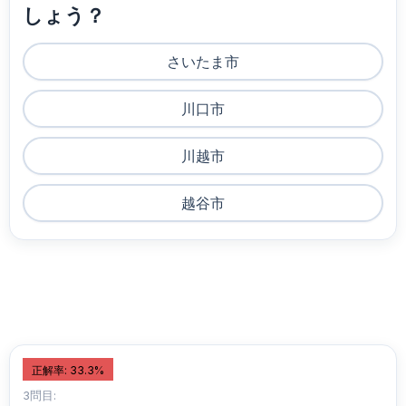
しょう？
さいたま市
川口市
川越市
越谷市
正解率: 33.3%
3問目: