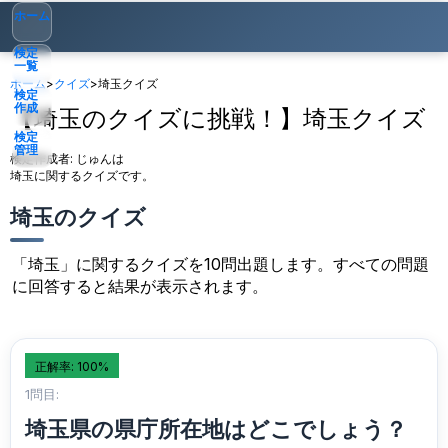
ホーム
検定
一覧
ホーム
>
クイズ
>
埼玉クイズ
検定
作成
【埼玉のクイズに挑戦！】埼玉クイズ
検定
管理
検定作成者:
じゅんは
埼玉に関するクイズです。
ゲスト
▾
埼玉のクイズ
「埼玉」に関するクイズを10問出題します。すべての問題
に回答すると結果が表示されます。
正解率: 100%
1問目:
埼玉県の県庁所在地はどこでしょう？