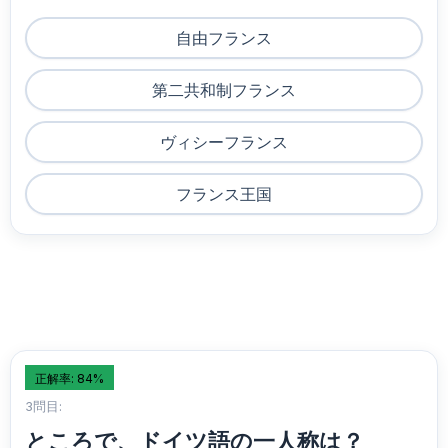
自由フランス
第二共和制フランス
ヴィシーフランス
フランス王国
正解率: 84%
3問目:
ところで、ドイツ語の一人称は？