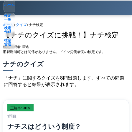
ホーム
検定
一覧
ホーム
>
クイズ
>
ナチ検定
検定
作成
【ナチのクイズに挑戦！】ナチ検定
検定
管理
検定作成者:
匿名
那智勝浦町とは関係がありません。ドイツ労働者党の検定です。
ゲスト
▾
ナチのクイズ
「ナチ」に関するクイズを8問出題します。すべての問題
に回答すると結果が表示されます。
正解率: 98%
1問目:
ナチスはどういう制度？