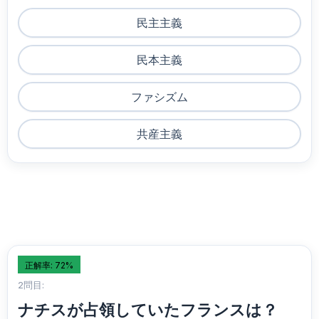
民主主義
民本主義
ファシズム
共産主義
正解率: 72%
2問目:
ナチスが占領していたフランスは？