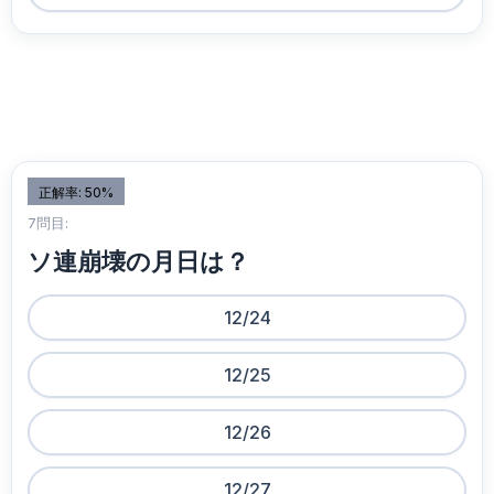
正解率: 50%
7問目:
ソ連崩壊の月日は？
12/24
12/25
12/26
12/27