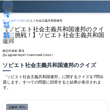
ホーム
検定
一覧
ホーム
>
クイズ
>
ソビエト社会主義共和国連邦
検定
作成
【ソビエト社会主義共和国連邦のクイ
ズに挑戦！】ソビエト社会主義共和国
検定
管理
連邦
ゲスト
▾
検定作成者:
匿名
Да здравствует Советский Союз！
ソビエト社会主義共和国連邦のクイズ
「ソビエト社会主義共和国連邦」に関するクイズを7問出
題します。すべての問題に回答すると結果が表示されま
す。
正解率: 60%