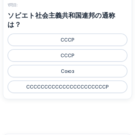
1問目:
ソビエト社会主義共和国連邦の通称
は？
CCCP
СССР
Союз
ССССССССССССССССССССССР