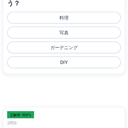
う？
料理
写真
ガーデニング
DIY
正解率: 100%
2問目: