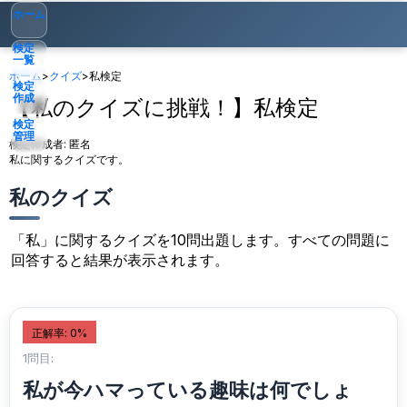
ホーム
検定
一覧
ホーム
>
クイズ
>
私検定
検定
作成
【私のクイズに挑戦！】私検定
検定
管理
検定作成者:
匿名
私に関するクイズです。
ゲスト
▾
私のクイズ
「私」に関するクイズを10問出題します。すべての問題に
回答すると結果が表示されます。
正解率: 0%
1問目:
私が今ハマっている趣味は何でしょ