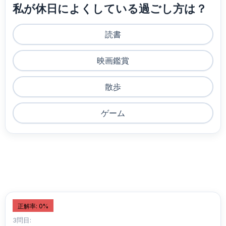
私が休日によくしている過ごし方は？
読書
映画鑑賞
散歩
ゲーム
正解率: 0%
3問目: