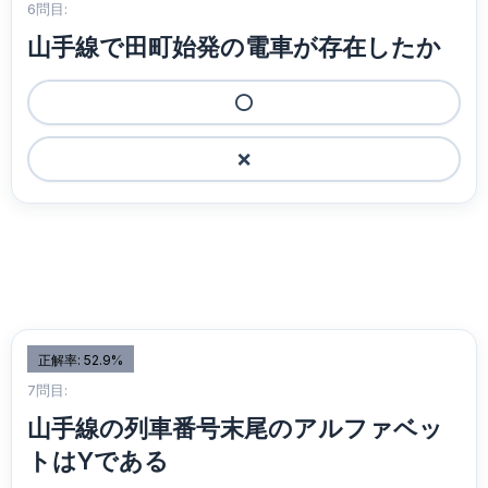
6問目:
山手線で田町始発の電車が存在したか
⭕️
❌
正解率: 52.9%
7問目:
山手線の列車番号末尾のアルファベッ
トはYである