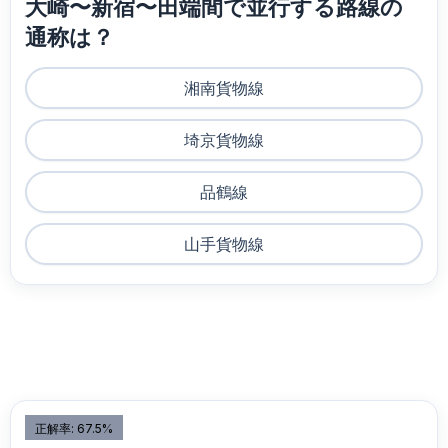
大崎〜新宿〜田端間で並行する路線の
通称は？
湘南貨物線
埼京貨物線
品鶴線
山手貨物線
正解率: 67.5%