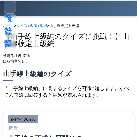
ホーム
検定
一覧
ホーム
>
クイズ
>
教養
>
地理
>
山手線検定上級編
検定
作成
【山手線上級編のクイズに挑戦！】山
手線検定上級編
検定
管理
検定作成者:
匿名
ゲスト
▾
ほら簡単でしょ!
山手線上級編のクイズ
「山手線上級編」に関するクイズを7問出題します。すべ
ての問題に回答すると結果が表示されます。
正解率: 60.8%
1問目: