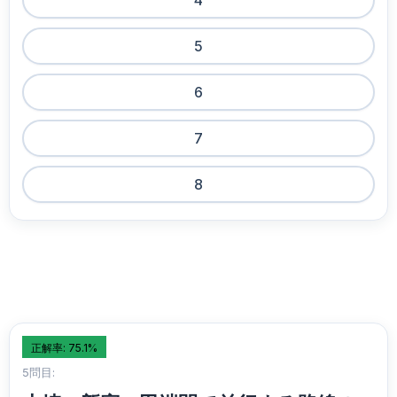
4
5
6
7
8
正解率: 75.1%
5問目: