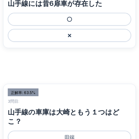
山手線には昔6扉車が存在した
⭕️
❌
正解率: 63.5%
3問目:
山手線の車庫は大崎ともう１つはど
こ？
田端